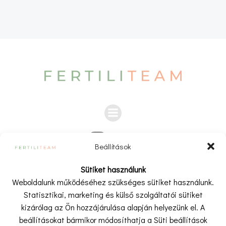
navigation
naviga
Beállítások
A weboldalon és a kapcsolódó videókban, cikkekben,
Sütiket használunk
bejegyzésekben megjelenő információk kizárólag tájákoztató
Weboldalunk működéséhez szükséges sütiket használunk.
és ismeretterjesztő célt szolgálnak.
Statisztikai, marketing és külső szolgáltatói sütiket
A tartalom nem minősül orvosi tanácsadásnak, diagnózisnak
kizárólag az Ön hozzájárulása alapján helyezünk el. A
vagy kezelésre vonatkozó javaslatnak, és nem helyettesíti az
beállításokat bármikor módosíthatja a Süti beállítások