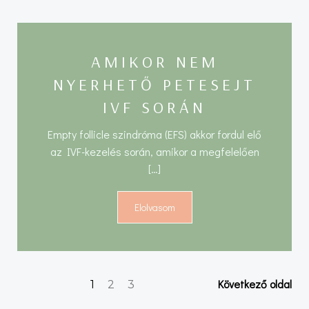
AMIKOR NEM
NYERHETŐ PETESEJT
IVF SORÁN
Empty follicle szindróma (EFS) akkor fordul elő
az IVF-kezelés során, amikor a megfelelően
[…]
Elolvasom
Posts
Posts
Page
Page
Page
Következő oldal
1
2
3