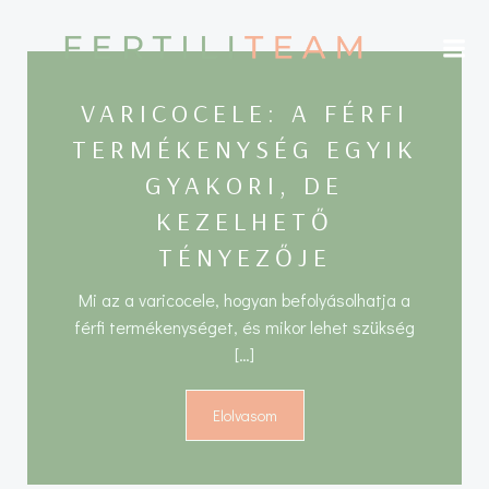
Skip
to
content
VARICOCELE: A FÉRFI
TERMÉKENYSÉG EGYIK
GYAKORI, DE
KEZELHETŐ
TÉNYEZŐJE
Mi az a varicocele, hogyan befolyásolhatja a
férfi termékenységet, és mikor lehet szükség
[…]
Elolvasom