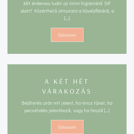
Mit érdemes tudni az intim higiéniáról IVF
alatt? Közérthető útmutató a hüvelyflóráról, a
[…]
Elolvasom
A KÉT HÉT
VÁRAKOZÁS
Beültetés után mit jelent, ha nincs tünet, ha
pecsételés jelentkezik, vagy ha feszül […]
Elolvasom