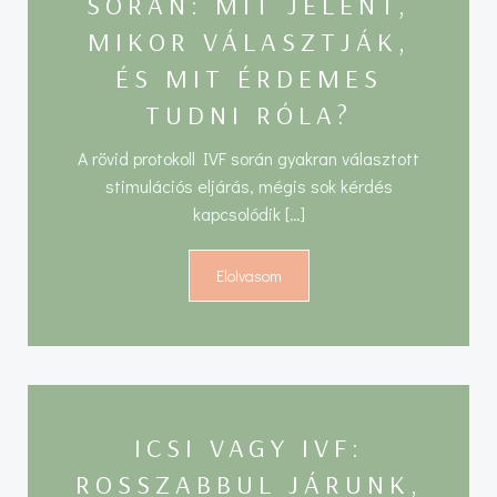
SORÁN: MIT JELENT,
MIKOR VÁLASZTJÁK,
ÉS MIT ÉRDEMES
TUDNI RÓLA?
A rövid protokoll IVF során gyakran választott
stimulációs eljárás, mégis sok kérdés
kapcsolódik […]
Elolvasom
ICSI VAGY IVF:
ROSSZABBUL JÁRUNK,