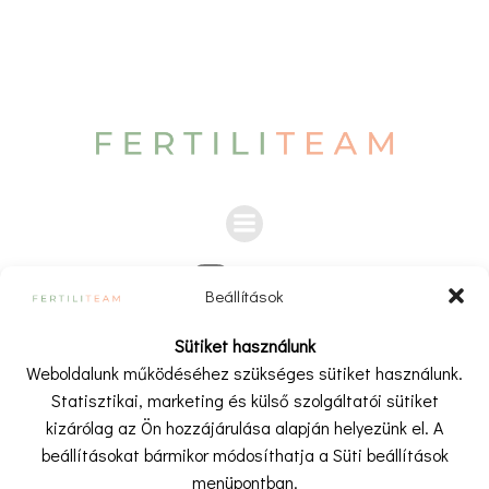
Beállítások
A weboldalon és a kapcsolódó videókban, cikkekben,
Sütiket használunk
bejegyzésekben megjelenő információk kizárólag tájákoztató
Weboldalunk működéséhez szükséges sütiket használunk.
és ismeretterjesztő célt szolgálnak.
Statisztikai, marketing és külső szolgáltatói sütiket
A tartalom nem minősül orvosi tanácsadásnak, diagnózisnak
kizárólag az Ön hozzájárulása alapján helyezünk el. A
vagy kezelésre vonatkozó javaslatnak, és nem helyettesíti az
beállításokat bármikor módosíthatja a Süti beállítások
orvosi vizsgálatot vagy egészségügyi szakemberrel történő
menüpontban.