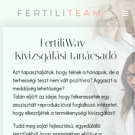
Skip
to
content
FertiliWay –
Kivizsgálási tanácsadó
Azt tapasztaljátok, hogy telnek a hónapok, de a
terhességi teszt nem vált pozitívra?
Aggaszt a
meddőség lehetősége?
Talán eljött az ideje, hogy felkeressetek egy
asszisztált reprodukcióval foglalkozó intézetet,
hogy elkezdjétek a termékenységi kivizsgálást!
Tudd meg saját fejlesztésű, egyedülálló
tesztünkből, hogy esetetekben eljött-e a