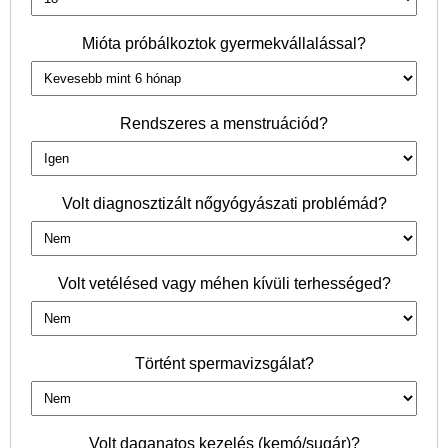
Mióta próbálkoztok gyermekvállalással?
Rendszeres a menstruációd?
Volt diagnosztizált nőgyógyászati problémád?
Volt vetélésed vagy méhen kívüli terhességed?
Történt spermavizsgálat?
Volt daganatos kezelés (kemó/sugár)?