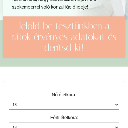
szakemberrel való konzultáció ideje!
Jelöld be tesztünkben a
rátok érvényes adatokat és
derítsd ki!
Nő életkora:
Férfi életkora: