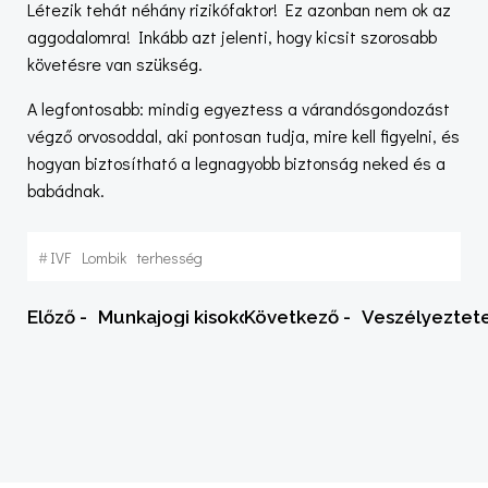
Létezik tehát néhány rizikófaktor! Ez azonban nem ok az
aggodalomra! Inkább azt jelenti, hogy kicsit szorosabb
követésre van szükség.
A legfontosabb: mindig egyeztess a várandósgondozást
végző orvosoddal, aki pontosan tudja, mire kell figyelni, és
hogyan biztosítható a legnagyobb biztonság neked és a
babádnak.
#
IVF
Lombik
terhesség
Post
Post
Előző -
Munkajogi kisokos
Következő -
Veszélyeztete
navigation
navigation