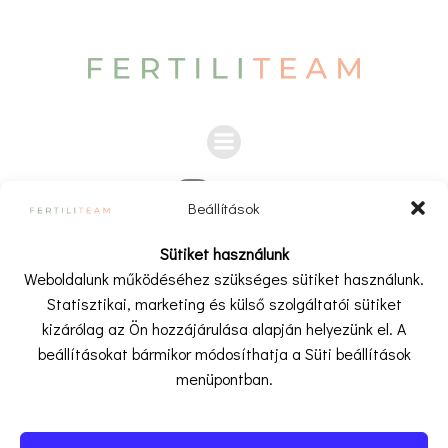
Beállítások
A weboldalon és a kapcsolódó videókban, cikkekben,
Sütiket használunk
bejegyzésekben megjelenő információk kizárólag tájákoztató
Weboldalunk működéséhez szükséges sütiket használunk.
és ismeretterjesztő célt szolgálnak.
Statisztikai, marketing és külső szolgáltatói sütiket
A tartalom nem minősül orvosi tanácsadásnak, diagnózisnak
kizárólag az Ön hozzájárulása alapján helyezünk el. A
vagy kezelésre vonatkozó javaslatnak, és nem helyettesíti az
beállításokat bármikor módosíthatja a Süti beállítások
orvosi vizsgálatot vagy egészségügyi szakemberrel történő
menüpontban.
konzultációt!
A weboldal tartalma szerzői jogvédelem alatt áll. TILOS a