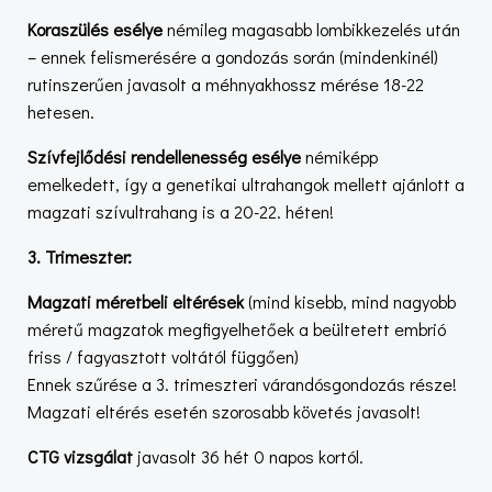
Koraszülés esélye
némileg magasabb lombikkezelés után
– ennek felismerésére a gondozás során (mindenkinél)
rutinszerűen javasolt a méhnyakhossz mérése 18-22
hetesen.
Szívfejlődési rendellenesség esélye
némiképp
emelkedett, így a genetikai ultrahangok mellett ajánlott a
magzati szívultrahang is a 20-22. héten!
3. Trimeszter:
Magzati méretbeli eltérések
(mind kisebb, mind nagyobb
méretű magzatok megfigyelhetőek a beültetett embrió
friss / fagyasztott voltától függően)
Ennek szűrése a 3. trimeszteri várandósgondozás része!
Magzati eltérés esetén szorosabb követés javasolt!
CTG vizsgálat
javasolt 36 hét 0 napos kortól.