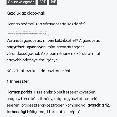
Online válogatás
ART
IVF
Kezdjük az alapoknál:
Honnan számoljuk a várandósság kezdetét?
“rövid protokoll” utáni embrió beültetésnél: az utolsó menses első napjától
“hosszú protokollnál” az előkezelést követően a stimuláció első napjától
fagyasztott embrió beültetésnél az előkezelést követő hormonpótlás első napjától
Várandósgondozás, miben különbözhet? A gondozás
nagyrészt ugyanolyan,
mint spontán fogant
várandósságoknál. Azonban néhány rizikófaktor miatt
nagyobb odafigyelést igényel.
Nézzük át ezeket trimeszterenként!
1.Trimeszter:
Hormon pótlás
Friss embrió beültetését követően:
progeszteron készítmény, míg fagyasztott embrió
esetén: progeszteron-ösztrogén kombinálva
javasolt a 12.
terhességi hétig
, majd fokozatos leépítés.