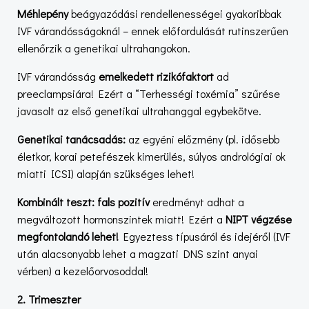
Méhlepény
beágyazódási rendellenességei gyakoribbak
IVF várandósságoknál – ennek előfordulását rutinszerűen
ellenőrzik a genetikai ultrahangokon.
IVF
várandósság
emelkedett rizikófaktort
ad
preeclampsiára! Ezért a “Terhességi toxémia” szűrése
javasolt az első genetikai ultrahanggal egybekötve.
Genetikai tanácsadás:
az egyéni előzmény (pl. idősebb
életkor, korai petefészek kimerülés, súlyos andrológiai ok
miatti ICSI) alapján szükséges lehet!
Kombinált teszt: fals pozitív
eredményt adhat a
megváltozott hormonszintek miatt! Ezért a
NIPT végzése
megfontolandó lehet!
Egyeztess típusáról és idejéről (IVF
után alacsonyabb lehet a magzati DNS szint anyai
vérben) a kezelőorvosoddal!
2. Trimeszter