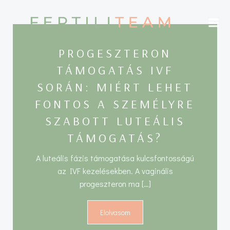
Skip
to
content
PROGESZTERON
TÁMOGATÁS IVF
SORÁN: MIÉRT LEHET
FONTOS A SZEMÉLYRE
SZABOTT LUTEÁLIS
TÁMOGATÁS?
A luteális fázis támogatása kulcsfontosságú
az IVF kezelésekben. A vaginális
progeszteron ma […]
Elolvasom