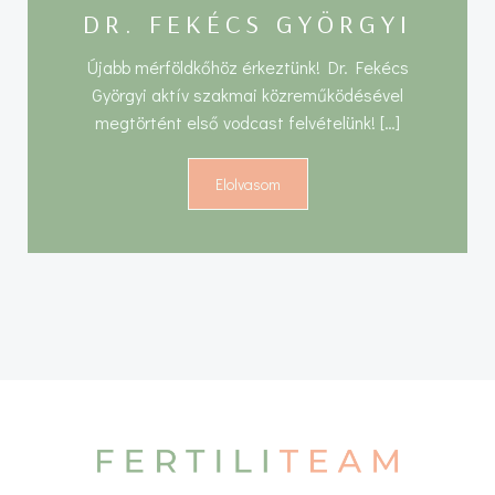
DR. FEKÉCS GYÖRGYI
Újabb mérföldkőhöz érkeztünk! Dr. Fekécs
Györgyi aktív szakmai közreműködésével
megtörtént első vodcast felvételünk! […]
Elolvasom