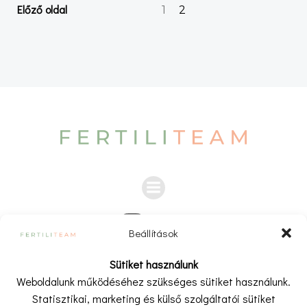
Posts
Posts
Page
Előző oldal
Page
1
2
navigation
navigation
Beállítások
A weboldalon és a kapcsolódó videókban, cikkekben,
Sütiket használunk
bejegyzésekben megjelenő információk kizárólag tájákoztató
Weboldalunk működéséhez szükséges sütiket használunk.
és ismeretterjesztő célt szolgálnak.
Statisztikai, marketing és külső szolgáltatói sütiket