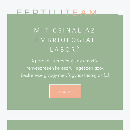
Skip
to
content
MIT CSINÁL AZ
EMBRIOLÓGIAI
LABOR?
A petesejt kereséstől, az embriók
tenyésztésén keresztül, egészen azok
beültetéséig vagy mélyfagyasztásáig az […]
Elolvasom