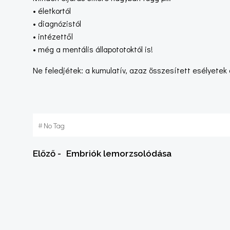
• életkortól
• diagnózistól
• intézettől
• még a mentális állapototoktól is!
Ne feledjétek: a kumulatív, azaz összesített esélyetek a
#
No Tag
Post
Előző -
Embriók lemorzsolódása
navigation