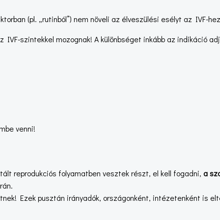
torban (pl. „rutinból”) nem növeli az élveszülési esélyt az IVF-
az IVF-szintekkel mozognak! A különbséget inkább az indikáció a
embe venni!
ált reprodukciós folyamatben vesztek részt, el kell fogadni,
a sza
rán.
nek! Ezek pusztán irányadók, országonként, intézetenként is el