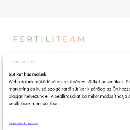
A weboldalon és a kapcsolódó videókban, c
A tartalom nem minősül orvosi tanácsadásnak, diagnózisna
Sütiket használunk
Weboldalunk működéséhez szükséges sütiket használunk. Sta
marketing és külső szolgáltatói sütiket kizárólag az Ön hozz
A weboldal tartalma szerzői jogvédelem alatt áll. TILOS
alapján helyezünk el. A beállításokat bármikor módosíthatja a
beállítások menüpontban.
Cookie Policy
Impresszum