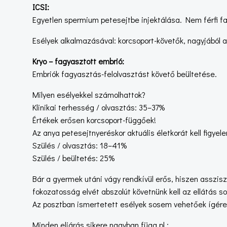
ICSI:
Egyetlen spermium petesejtbe injektálása. Nem férfi fak
Esélyek alkalmazásával: korcsoport-követők, nagyjából 
Kryo – fagyasztott embrió:
Embriók fagyasztás-felolvasztást követő beültetése.
Milyen esélyekkel számolhattok?
Klinikai terhesség / olvasztás: 35–37%
Értékek erősen korcsoport-függőek!
Az anya petesejtnyeréskor aktuális életkorát kell figyel
Szülés / olvasztás: 18–41%
Szülés / beültetés: 25%
Bár a gyermek utáni vágy rendkívül erős, hiszen assziszt
fokozatosság elvét abszolút követnünk kell az ellátás so
Az posztban ismertetett esélyek sosem vehetőek ígéret
Minden eljárás sikere nagyban függ pl.: