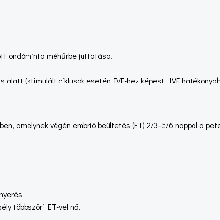
ott ondóminta méhűrbe juttatása.
s alatt (stimulált ciklusok esetén IVF-hez képest: IVF hatékonyabb
bben, amelynek végén embrió beültetés (ET) 2/3–5/6 nappal a pet
tnyerés
ély többszöri ET-vel nő.