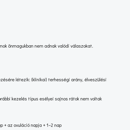
számok önmagukban nem adnak valódi válaszokat.
sére létezik: (klinikai) terhességi arány, élveszülési
orábbi kezelés típus esélyei sajnos rátok nem voltak
p + az ovuláció napja + 1–2 nap