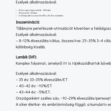
Esélyek alkalmazásával:
30 éves egészséges nőnél kb. ~20%/ciklus
40 évesen kb. <5%/ciklus
6–12 hónap alatt összesen 60–80% a 20–30-as éveitekben.
Inszemináció:
Többnyire petefészek-stimulációt követően a feldolgoz
Esélyek alkalmazásával:
– 8–12% élveszülés/ciklus, összesítve: 25–35% 3–4 ciklu
különbség kisebb.
Lombik (IVF):
Komplex folyamat, amelyről itt is tájékozódhattok bőve
Esélyek alkalmazásával:
– 35 év: 33–35% élveszülés/ET
– 40–42 év: ~10%/ET
– 43–44 év: ~5%/ET.
Országonként széles sáv, ~10–29% élveszülés/petesej
A siker életkor- és embrióminőség-függő; a kumulatív es