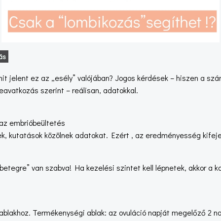
ás
 mit jelent ez az „esély” valójában? Jogos kérdések – hiszen a 
beavatkozás szerint – reálisan, adatokkal.
azaz embrióbeültetés
k, kutatások közölnek adatokat. Ezért , az eredményesség kifejezé
betegre” van szabva! Ha kezelési szintet kell lépnetek, akkor a k
ablakhoz. Termékenységi ablak: az ovuláció napját megelőző 2 na