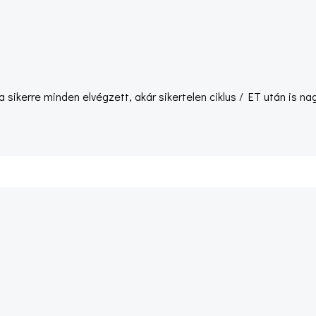
 sikerre minden elvégzett, akár sikertelen ciklus / ET után is na
Post
navigation