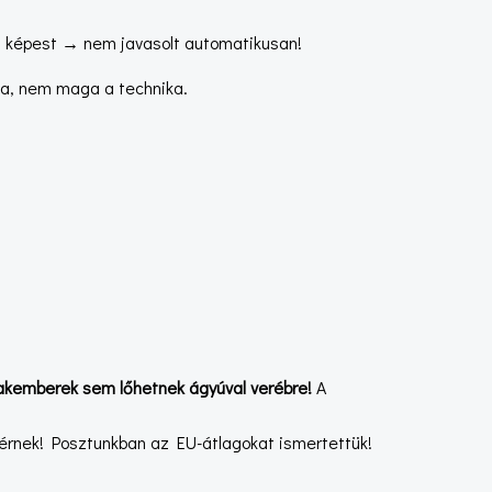
hez képest → nem javasolt automatikusan!
dja, nem maga a technika.
kemberek sem lőhetnek ágyúval verébre!
A
térnek! Posztunkban az EU-átlagokat ismertettük!