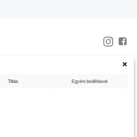
ztató és ismeretterjesztő célt szolgálnak.
orvosi vizsgálatot vagy egészségügyi szakemberrel történő
Tiltás
Egyéni beállítások
y felhasználása a tulajdonos előzetes írásbeli engedélye