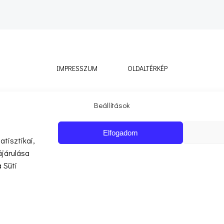
IMPRESSZUM
OLDALTÉRKÉP
Beállítások
ikkekben, bejegyzésekben megjelenő információk kizárólag tájáko
k vagy kezelésre vonatkozó javaslatnak, és nem helyettesíti az 
Elfogadom
konzultációt!
tisztikai,
ájárulása
 a tartalom FORRÁS MEGJELÖLÉS NÉLKÜLI másolása, terjesztése vag
 Süti
nélkül.
© 2026 FertiliTeam.