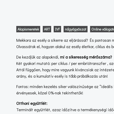
Alapismeretek
ART
IVF
nőgyógyászat
Online válogat
Mekkora az esély a sikerre az eljárással? És pontosan
Olvassátok el, hogyan alakul az esély életkor, ciklus és 
De kezdjük az alapoknál,
mi a sikeresség mérőszáma?
Két gyakori mutató: per ciklus / per embriótranszfer , 
Attól függően, hogy mire vagyunk kiváncsiak az intézete
arány, és a kumulatív esély is több próbálkozás után!
Fontos: minden kezelés siker valószínűsége az “ideális 
érvényesek, közel 0%-nak tekinthetők!
Otthoni együttlét:
Terminált együttlét, azaz időzítve a termékenységi idő