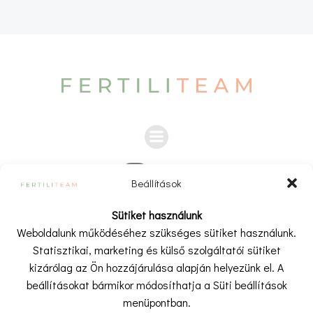
Beállítások
A weboldalon és a kapcsolódó videókban, cikkekben,
Sütiket használunk
bejegyzésekben megjelenő információk kizárólag tájákoztató
Weboldalunk működéséhez szükséges sütiket használunk.
és ismeretterjesztő célt szolgálnak.
Statisztikai, marketing és külső szolgáltatói sütiket
A tartalom nem minősül orvosi tanácsadásnak, diagnózisnak
kizárólag az Ön hozzájárulása alapján helyezünk el. A
vagy kezelésre vonatkozó javaslatnak, és nem helyettesíti az
beállításokat bármikor módosíthatja a Süti beállítások
orvosi vizsgálatot vagy egészségügyi szakemberrel történő
menüpontban.