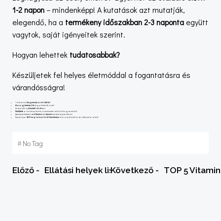
1-2 napon
– mindenképp! A kutatások azt mutatják,
elegendő, ha a
termékeny időszakban 2-3 naponta
együtt
vagytok, saját igényeitek szerint.
Hogyan lehettek
tudatosabbak?
Készüljetek fel helyes életmóddal a fogantatásra és
várandósságra!
Tartsatok
kiegyensúlyozott diétát
!
Mozogj hetente 2-3x
legalább fél órát!
Szánj időt a
pihentető alvás
ra!
Kerüljétek
a dohányzást és a rendszeres alkoholfogyasztást!
Amennyire teheted,
csökkentsd a stresszt
mindennapjaidban!
Szedj napi
400 mcg folsav-folát készítmény
t már a próbálkozás időszaka alatt!
#
No Tag
Post
Post
Előző -
Ellátási helyek listája
Következő -
TOP 5 Vitamin
navigation
navigation