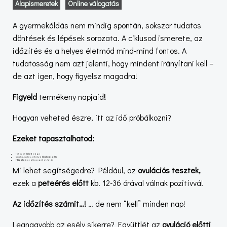
Alapismeretek
Online válogatás
A gyermekáldás nem mindig spontán, sokszor tudatos
döntések és lépések sorozata. A ciklusod ismerete, az
időzítés és a helyes életmód mind-mind fontos. A
tudatosság nem azt jelenti, hogy mindent irányítani kell –
de azt igen, hogy figyelsz magadra!
Figyeld
termékeny napjaid
!
Hogyan veheted észre,
itt az idő próbálkozni?
Ezeket tapasztalhatod:
fokozott
libidó
(vágy)
bővebb, nyúlós, átlátszó
hüvelyváladék
fájdalom
az alhas egyik oldalán
Mi lehet segítségedre? Például, az
ovulációs tesztek,
ezek a
peteérés előtt
kb. 12-36 órával válnak pozitívvá!
Az időzítés számit…!
… de nem “kell” minden nap!
Legnagyobb az esély sikerre? Együttlét az
ovuláció előtti