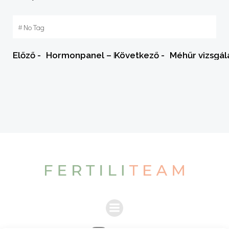
#
No Tag
Post
Post
Előző -
Hormonpanel – Prolaktin
Következő -
Méhűr vizsgál
navigation
navigation