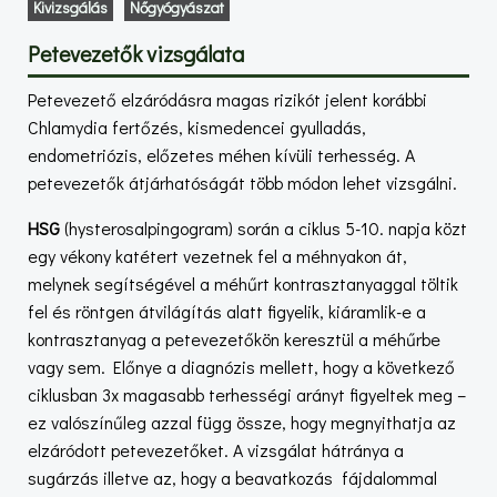
Kivizsgálás
Nőgyógyászat
Petevezetők vizsgálata
Petevezető elzáródásra magas rizikót jelent korábbi
Chlamydia fertőzés, kismedencei gyulladás,
endometriózis, előzetes méhen kívüli terhesség. A
petevezetők átjárhatóságát több módon lehet vizsgálni.
HSG
(hysterosalpingogram) során a ciklus 5-10. napja közt
egy vékony katétert vezetnek fel a méhnyakon át,
melynek segítségével a méhűrt kontrasztanyaggal töltik
fel és röntgen átvilágítás alatt figyelik, kiáramlik-e a
kontrasztanyag a petevezetőkön keresztül a méhűrbe
vagy sem. Előnye a diagnózis mellett, hogy a következő
ciklusban 3x magasabb terhességi arányt figyeltek meg –
ez valószínűleg azzal függ össze, hogy megnyithatja az
elzáródott petevezetőket. A vizsgálat hátránya a
sugárzás illetve az, hogy a beavatkozás fájdalommal