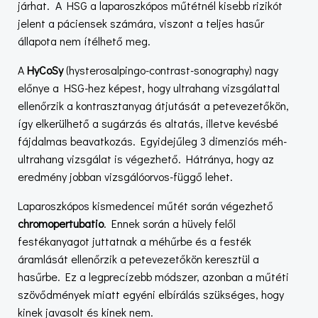
járhat. A HSG a laparoszkópos műtétnél kisebb rizikót
jelent a páciensek számára, viszont a teljes hasűr
állapota nem ítélhető meg.
A
HyCoSy
(hysterosalpingo-contrast-sonography) nagy
előnye a HSG-hez képest, hogy ultrahang vizsgálattal
ellenőrzik a kontrasztanyag átjutását a petevezetőkön,
így elkerülhető a sugárzás és altatás, illetve kevésbé
fájdalmas beavatkozás. Egyidejűleg 3 dimenziós méh-
ultrahang vizsgálat is végezhető. Hátránya, hogy az
eredmény jobban vizsgálóorvos-függő lehet.
Laparoszkópos kismedencei műtét során végezhető
chromopertubatio
. Ennek során a hüvely felől
festékanyagot juttatnak a méhűrbe és a festék
áramlását ellenőrzik a petevezetőkön keresztül a
hasűrbe. Ez a legprecízebb módszer, azonban a műtéti
szövődmények miatt egyéni elbírálás szükséges, hogy
kinek javasolt és kinek nem.